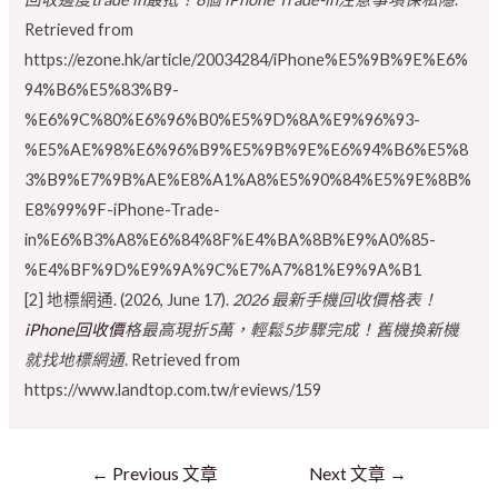
Retrieved from
https://ezone.hk/article/20034284/iPhone%E5%9B%9E%E6%
94%B6%E5%83%B9-
%E6%9C%80%E6%96%B0%E5%9D%8A%E9%96%93-
%E5%AE%98%E6%96%B9%E5%9B%9E%E6%94%B6%E5%8
3%B9%E7%9B%AE%E8%A1%A8%E5%90%84%E5%9E%8B%
E8%99%9F-iPhone-Trade-
in%E6%B3%A8%E6%84%8F%E4%BA%8B%E9%A0%85-
%E4%BF%9D%E9%9A%9C%E7%A7%81%E9%9A%B1
[2] 地標網通. (2026, June 17).
2026 最新手機回收價格表！
iPhone回收價
格最高現折5萬，輕鬆5步驟完成！舊機換新機
就找地標網通
. Retrieved from
https://www.landtop.com.tw/reviews/159
←
Previous 文章
Next 文章
→