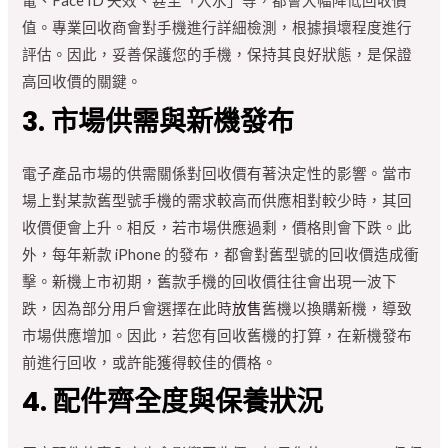
電、Face ID 失效、甚至「入水」等，都會大幅降低回收價
值。專業回收商會對手機進行詳細檢測，根據損壞程度進行
評估。因此，妥善保護您的手機，保持其良好狀態，是保證
高回收價的關鍵。
3. 市場供需與新機發布
電子產品市場的供需關係對回收價有著決定性的影響。當市
場上對某款舊型號手機的需求較高而供應相對較少時，其回
收價便會上升。相反，若市場供應過剩，價格則會下跌。此
外，每年新款 iPhone 的發布，都會對舊型號的回收價造成衝
擊。新機上市初期，舊款手機的回收價往往會出現一波下
跌，因為部分用戶會選擇在此時
放售
舊機以換購新機，導致
市場供應增加。因此，若您有回收舊機的打算，在新機發布
前進行回收，或許能獲得較佳的價格。
4. 配件齊全度與保養狀況